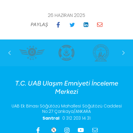
26 HAZIRAN 2025
PAYLAŞ
T.C. UAB Ulaşım Emniyeti İnceleme
Merkezi
UAB Ek Binası Söğütözü Mahallesi Söğütözü Caddesi
No:27 Çankaya/ANKARA
Santral
0 312 203 14 31