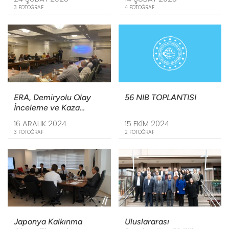
3 FOTOĞRAF
4 FOTOĞRAF
ERA, Demiryolu Olay
56 NIB TOPLANTISI
İnceleme ve Kaza
Öncülleri Eğitimi
16 ARALIK 2024
15 EKIM 2024
3 FOTOĞRAF
2 FOTOĞRAF
Japonya Kalkınma
Uluslararası