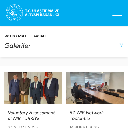
Basın Odası
|
Galeri
Galeriler
14
sonuç
listeleniyor
.
ARAMA
TARIH ARALIĞI
-
Voluntary Assessment
57. NIB Network
of NIB TÜRKİYE
Toplantısı
24 ŞUBAT 2025
14 ŞUBAT 2025